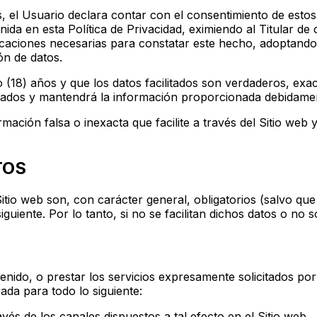
s, el Usuario declara contar con el consentimiento de estos
enida en esta Política de Privacidad, eximiendo al Titular de
icaciones necesarias para constatar este hecho, adoptando 
ón de datos.
(18) años y que los datos facilitados son verdaderos, exact
rtados y mantendrá la información proporcionada debidamen
ación falsa o inexacta que facilite a través del Sitio web y
TOS
Sitio web son, con carácter general, obligatorios (salvo qu
iguiente. Por lo tanto, si no se facilitan dichos datos o no
enido, o prestar los servicios expresamente solicitados por
rada para todo lo siguiente:
avés de los canales dispuestos a tal efecto en el Sitio web.