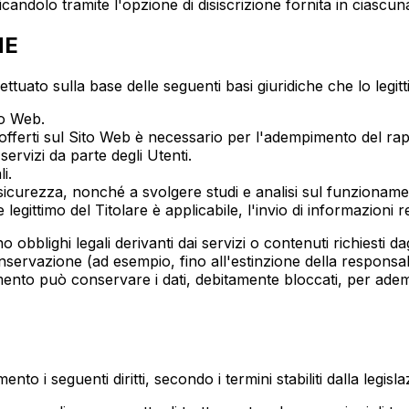
dicandolo tramite l'opzione di disiscrizione fornita in ciascu
NE
fettuato sulla base delle seguenti basi giuridiche che lo legit
to Web.
i offerti sul Sito Web è necessario per l'adempimento del rapp
servizi da parte degli Utenti.
i.
a sicurezza, nonché a svolgere studi e analisi sul funzionamen
egittimo del Titolare è applicabile, l'invio di informazioni re
o obblighi legali derivanti dai servizi o contenuti richiesti d
onservazione (ad esempio, fino all'estinzione della responsab
ttamento può conservare i dati, debitamente bloccati, per ade
to i seguenti diritti, secondo i termini stabiliti dalla legisl