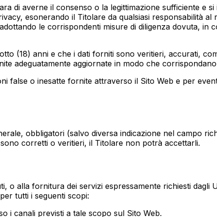
ara di averne il consenso o la legittimazione sufficiente e si im
vacy, esonerando il Titolare da qualsiasi responsabilità al r
, adottando le corrispondenti misure di diligenza dovuta, in 
o (18) anni e che i dati forniti sono veritieri, accurati, com
i fornite adeguatamente aggiornate in modo che corrispondano 
i false o inesatte fornite attraverso il Sito Web e per eventu
enerale, obbligatori (salvo diversa indicazione nel campo rich
ono corretti o veritieri, il Titolare non potrà accettarli.
ti, o alla fornitura dei servizi espressamente richiesti dagli 
per tutti i seguenti scopi:
rso i canali previsti a tale scopo sul Sito Web.