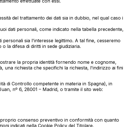
attamento effettuate con essi.
cessità del trattamento dei dati sia in dubbio, nel qual caso i
 i suoi dati personali, come indicato nella tabella precedente,
ti personali sia l'interesse legittimo. A tal fine, cesseremo
a difesa di diritti in sede giudiziaria.
mostrare la propria identità fornendo nome e cognome,
na richiesta che specifichi la richiesta, l'indirizzo ai fini
tà di Controllo competente in materia in Spagna), in
Juan, nº 6, 28001 – Madrid, o tramite il sito web:
 il proprio consenso preventivo in conformità con quanto
oni indicati nella Cookie Policy del Titolare.