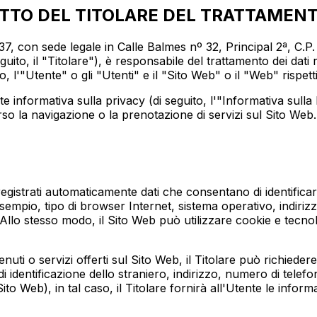
TATTO DEL TITOLARE DEL TRATTAMEN
on sede legale in Calle Balmes nº 32, Principal 2ª, C.P. 0
to, il "Titolare"), è responsabile del trattamento dei dati ra
to, l'"Utente" o gli "Utenti" e il "Sito Web" o il "Web" rispet
te informativa sulla privacy (di seguito, l'"Informativa sulla
so la navigazione o la prenotazione di servizi sul Sito Web. 
istrati automaticamente dati che consentano di identificare
sempio, tipo di browser Internet, sistema operativo, indirizzo
llo stesso modo, il Sito Web può utilizzare cookie e tecnolog
enuti o servizi offerti sul Sito Web, il Titolare può richiede
entificazione dello straniero, indirizzo, numero di telefono,
 Sito Web), in tal caso, il Titolare fornirà all'Utente le info