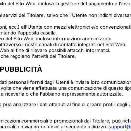
ito del Sito Web, inclusa la gestione del pagamento e l'invio
ai servizi del Titolare, salvo che l'Utente non indichi divers
, ecc.) all'Utente con mezzi elettronici e/o convenzionali, s
ntando l'apposita casella.
izzo del Sito Web, incluse informazioni anonimizzate.
 attraverso i nostri canali di contatto integrati nel Sito Web.
al fine di rilevare possibili attacchi informatici.
che regolano l'attività del Titolare.
 PUBBLICITÀ
i dati personali forniti dagli Utenti è inviare loro comunicazi
i volta che viene effettuata una comunicazione di questo tip
 a riceverla o che l'abbiano espressamente autorizzata.
 può analizzare i dati ottenuti al fine di creare profili degl
nicazioni commerciali o promozionali dal Titolare, può richi
erciali o inviando un'email al seguente indirizzo:
support@a