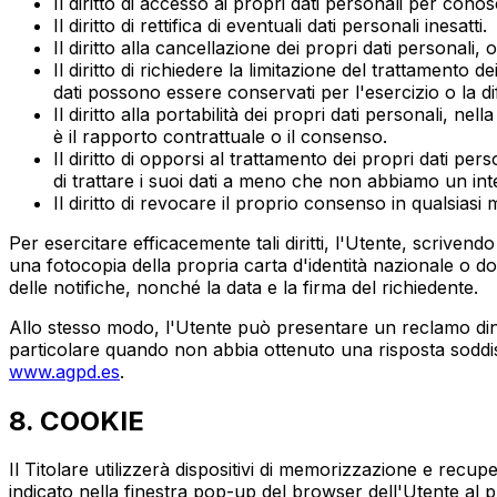
Il diritto di accesso ai propri dati personali per con
Il diritto di rettifica di eventuali dati personali inesatti.
Il diritto alla cancellazione dei propri dati personali, 
Il diritto di richiedere la limitazione del trattamento d
dati possono essere conservati per l'esercizio o la difes
Il diritto alla portabilità dei propri dati personali, ne
è il rapporto contrattuale o il consenso.
Il diritto di opporsi al trattamento dei propri dati per
di trattare i suoi dati a meno che non abbiamo un intere
Il diritto di revocare il proprio consenso in qualsias
Per esercitare efficacemente tali diritti, l'Utente, scrivend
una fotocopia della propria carta d'identità nazionale o docu
delle notifiche, nonché la data e la firma del richiedente.
Allo stesso modo, l'Utente può presentare un reclamo dina
particolare quando non abbia ottenuto una risposta soddisfa
www.agpd.es
.
8. COOKIE
Il Titolare utilizzerà dispositivi di memorizzazione e rec
indicato nella finestra pop-up del browser dell'Utente al pr