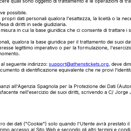
oscere quali sono oggetto di trattamento e le operazioni di tr
ove possibile.
ei propri dati personali qualora l'esattezza, la liceità o la ne
a di diritti in sede giudiziaria.
lla misura in cui la base giuridica che ci consente di trattare
sonali, qualora la base giuridica per il trattamento dei suoi da
sse legittimo imperativo o per la formulazione, l'esercizio o l
i momento.
o al seguente indirizzo:
support@athenstickets.org
, deve di
mento di identificazione equivalente che ne provi l'identità, u
nzi all'Agenzia Spagnola per la Protezione dei Dati (Autori
cente nell'esercizio dei suoi diritti, scrivendo a C/ Jorge 
upero dei dati ("Cookie") solo quando l'Utente avrà prestato
imo accesso al Sito Web e secondo gli altri termini e condizi